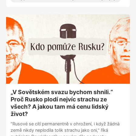
nad Havlem? Byl Václav Havel lepší disident než
prezident? A potřebujeme Knihovnu Václava Havla?
„V Sovětském svazu bychom shnili.“
Proč Rusko plodí nejvíc strachu ze
všech? A jakou tam má cenu lidský
život?
"Rusové se cítí permanentně v ohrožení, i když žádná
země nikdy neplodila tolik strachu jako oni," říká