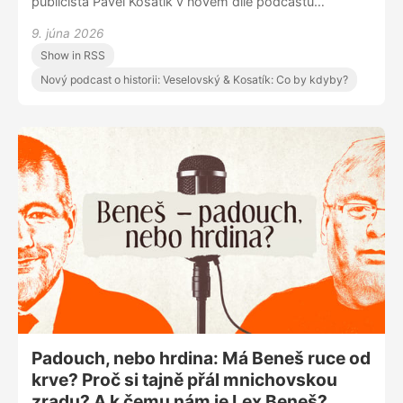
publicista Pavel Kosatík v novém díle podcastu
Veselovský & Kosatík: Co by kdyby? Proč podle něj
9. júna 2026
Rusové potřebují nadvládu víc než občanskou
Show in RSS
svobodu? Jak s jejich náturou zamíchaly události 20.
století? A proč předpovídá, že válka na Ukrajině skončí
Nový podcast o historii: Veselovský & Kosatík: Co by kdyby?
příští rok?
Padouch, nebo hrdina: Má Beneš ruce od
krve? Proč si tajně přál mnichovskou
zradu? A k čemu nám je Lex Beneš?