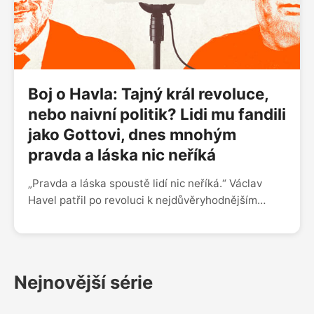
Boj o Havla: Tajný král revoluce,
nebo naivní politik? Lidi mu fandili
jako Gottovi, dnes mnohým
pravda a láska nic neříká
„Pravda a láska spoustě lidí nic neříká.“ Václav
Havel patřil po revoluci k nejdůvěryhodnějším
osobnostem v zemi, dnes jeho odkaz rozděluje
společnost možná víc než kdy dřív. Martin
Veselovský a Pavel Kosatík o Havlovi jako
disidentovi, prezidentovi i symbolu, který dodnes
Nejnovější série
vyvolává silné emoce. Vyhrál nakonec Klaus nad
Havlem? Byl Václav Havel lepší disident než