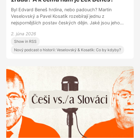
Byl Edvard Beneš hrdina, nebo padouch? Martin
Veselovský a Pavel Kosatík rozebírají jednu z
nejspornějších postav českých dějin. Jaké jsou jeho
zásluhy o vznik republiky, jakou odpovědnost nese za
2. júna 2026
její selhání a proč si dodnes připomínáme jeho odkaz
Show in RSS
zákonem známým jako Lex Beneš? A co kdyby po
Mnichovu zůstal doma a neabdikoval? A proč si tajně
Nový podcast o historii: Veselovský & Kosatík: Co by kdyby?
přál, aby ho Západ zradil? To vše v nové epizodě
podcastu Veselovský & Kosatík: Co by kdyby?