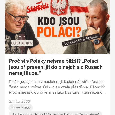
Proč si s Poláky nejsme bližší? „Poláci
jsou připraveni jít do plnejch a o Rusech
nemají iluze.“
Poláci jsou jedním z našich nejbližších národů, přesto si
často nerozumíme. Odkud se vzala přezdívka „Pšonci“?
Proč jsme je dlouho vnímali jako kšeftaře, kteří seženou
úplně všechno? A čím se liší polská odvaha, vztah k
27. júla 2026
Rusku nebo pohled na vlastní dějiny od toho českého?
Show in RSS
Martin Veselovský a Pavel Kosatík o sousedech, které
máme na dosah, ale přesto jim často nerozumíme.
Nový podcast o historii: Veselovský & Kosatík: Co by kdyby?