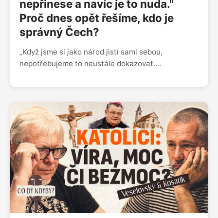
nepřinese a navíc je to nuda."
Proč dnes opět řešíme, kdo je
správný Čech?
„Když jsme si jako národ jistí sami sebou,
nepotřebujeme to neustále dokazovat.
Nacionalismus u nás roste, ale nic nepřinese. Je to
trochu nuda,“ říká Pavel Kosatík v novém díle
podcast Co by kdyby? s Martinem Veselovským. V
podcastu také rozebírají, proč dnes znovu sílí
nacionalismus, co skutečně znamená vlastenectví
a jestli se Češi stále vyrovnávají se svými
historickými zraněními.