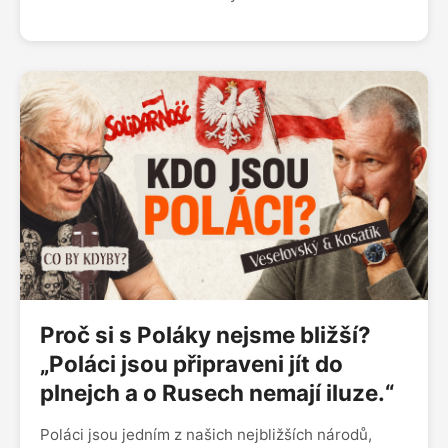
proč Češi od hlavy státu očekávají víc než většina
evropských národů, jestli může být prezident
skutečně nadstranický a jak tuto roli chápali
Masaryk, Havel nebo Zeman. Má prezident
společnost spojovat, nebo je nevyhnutelné, že se
stane politickým hráčem?
Proč si s Poláky nejsme bližší?
„Poláci jsou připraveni jít do
plnejch a o Rusech nemají iluze.“
Poláci jsou jedním z našich nejbližších národů,