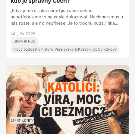
kdo je správný Čech?
„Když jsme si jako národ jistí sami sebou,
nepotřebujeme to neustále dokazovat. Nacionalismus u
nás roste, ale nic nepřinese. Je to trochu nuda,“ říká
Pavel Kosatík v novém díle podcast Co by kdyby? s
14. júla 2026
Martinem Veselovským. V podcastu také rozebírají,
Show in RSS
proč dnes znovu sílí nacionalismus, co skutečně
znamená vlastenectví a jestli se Češi stále vyrovnávají
Nový podcast o historii: Veselovský & Kosatík: Co by kdyby?
se svými historickými zraněními.