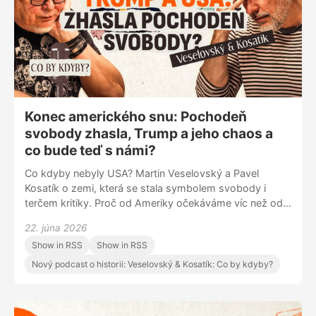
Konec amerického snu: Pochodeň
svobody zhasla, Trump a jeho chaos a
co bude teď s námi?
Co kdyby nebyly USA? Martin Veselovský a Pavel
Kosatík o zemi, která se stala symbolem svobody i
terčem kritiky. Proč od Ameriky očekáváme víc než od
ostatních států? Co by se stalo s Evropou, kdyby se
22. júna 2026
Spojené státy stáhly ze své role světové velmoci? Nebo
Show in RSS
Show in RSS
se to už děje? A nabízí Donald Trump Americe nějakou
budoucnost?
Nový podcast o historii: Veselovský & Kosatík: Co by kdyby?