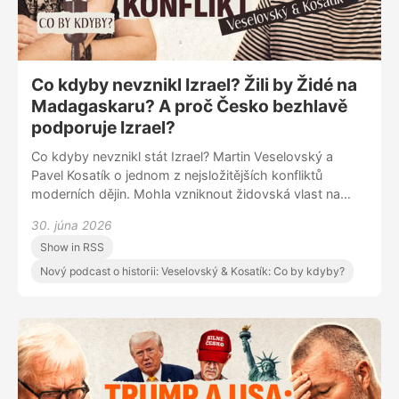
Co kdyby nevznikl Izrael? Žili by Židé na
Madagaskaru? A proč Česko bezhlavě
podporuje Izrael?
Co kdyby nevznikl stát Izrael? Martin Veselovský a
Pavel Kosatík o jednom z nejsložitějších konfliktů
moderních dějin. Mohla vzniknout židovská vlast na
Madagaskaru nebo jinde ve světě? Proč se nepodařilo
30. júna 2026
vybudovat dva státy, které by vedle sebe dokázaly žít?
Show in RSS
A proč je právě Česko jedním z nejbližších spojenců
Izraele?
Nový podcast o historii: Veselovský & Kosatík: Co by kdyby?