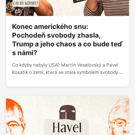
Konec amerického snu:
Pochodeň svobody zhasla,
Trump a jeho chaos a co bude teď
s námi?
Co kdyby nebyly USA? Martin Veselovský a Pavel
Kosatík o zemi, která se stala symbolem svobody i
terčem kritiky. Proč od Ameriky očekáváme víc než
od ostatních států? Co by se stalo s Evropou,
kdyby se Spojené státy stáhly ze své role světové
velmoci? Nebo se to už děje? A nabízí Donald
Trump Americe nějakou budoucnost?