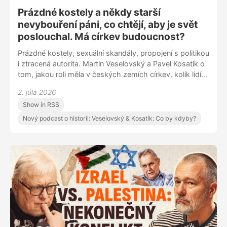
Prázdné kostely a někdy starší
nevybouření páni, co chtějí, aby je svět
poslouchal. Má církev budoucnost?
Prázdné kostely, sexuální skandály, propojení s politikou
i ztracená autorita. Martin Veselovský a Pavel Kosatík o
tom, jakou roli měla v českých zemích církev, kolik lidí
dnes církvi věří, jakou roli v tom sehrál Dominik Duka a
2. júla 2026
jestli má instituce, která po staletí formovala české
Show in RSS
dějiny, ještě šanci oslovit další generace.
Nový podcast o historii: Veselovský & Kosatík: Co by kdyby?