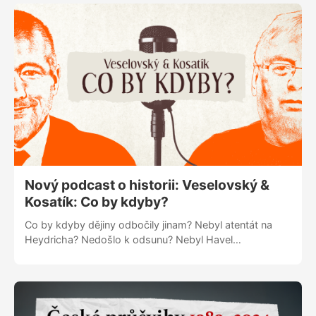
prezident? A potřebujeme Knihovnu Václava
Havla?
Nový podcast o historii: Veselovský &
Kosatík: Co by kdyby?
Co by kdyby dějiny odbočily jinam? Nebyl atentát na
Heydricha? Nedošlo k odsunu? Nebyl Havel
prezidentem? Martin Veselovský a publicista Pavel
Kosatík otevírají největší české příběhy, traumata i
momenty, které nás formují dodnes. Jednou týdně do
hloubky o tom, co bylo. A co mohlo být úplně jinak.
Zaváděcí cena na omezenou dobu! 99 Kč měsíčně,