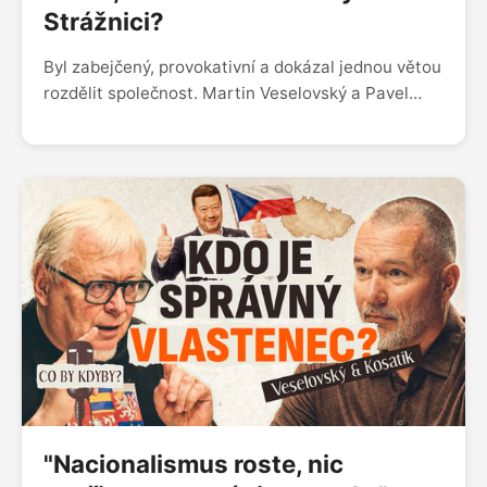
Strážnici?
Byl zabejčený, provokativní a dokázal jednou větou
rozdělit společnost. Martin Veselovský a Pavel
Kosatík o Ludvíku Vaculíkovi, který nechtěl
reformovat komunismus, ale zrušit ho, a který
věděl, že lidmi nehýbou fakta, ale emoce. Co by
dnes řekl na Strážnici i na českou společnost?
"Nacionalismus roste, nic