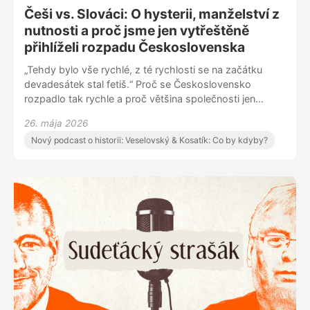
Češi vs. Slováci: O hysterii, manželství z
nutnosti a proč jsme jen vytřeštěně
přihlíželi rozpadu Československa
„Tehdy bylo vše rychlé, z té rychlosti se na začátku
devadesátek stal fetiš.“ Proč se Československo
rozpadlo tak rychle a proč většina společnosti jen
přihlížela s vytřeštěnýma očima? Martin Veselovský a
26. mája 2026
Pavel Kosatík o hysterii devadesátých let, rozpadu
Nový podcast o historii: Veselovský & Kosatík: Co by kdyby?
společného státu i otázce, zda jsme si tehdy nezničili
něco, co už nikdy nepůjde vrátit.