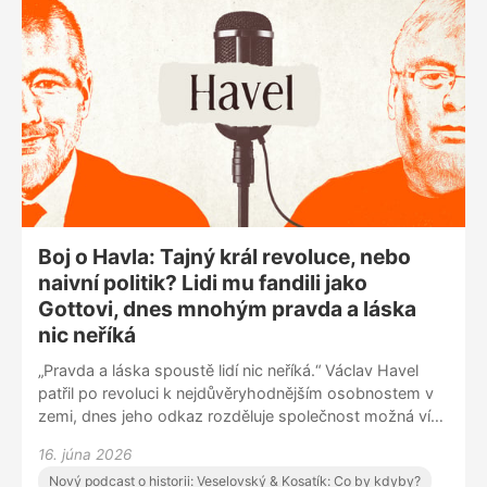
Boj o Havla: Tajný král revoluce, nebo
naivní politik? Lidi mu fandili jako
Gottovi, dnes mnohým pravda a láska
nic neříká
„Pravda a láska spoustě lidí nic neříká.“ Václav Havel
patřil po revoluci k nejdůvěryhodnějším osobnostem v
zemi, dnes jeho odkaz rozděluje společnost možná víc
než kdy dřív. Martin Veselovský a Pavel Kosatík o
16. júna 2026
Havlovi jako disidentovi, prezidentovi i symbolu, který
Nový podcast o historii: Veselovský & Kosatík: Co by kdyby?
dodnes vyvolává silné emoce. Vyhrál nakonec Klaus