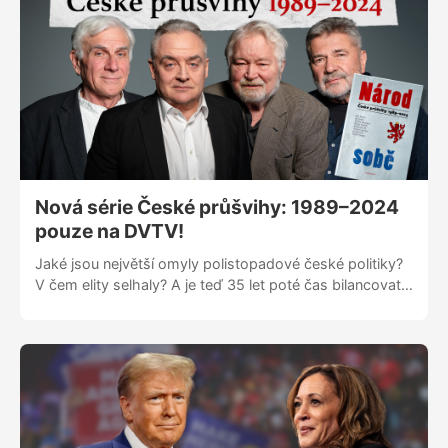
nebo ještě výhodněji 999 Kč ročně.
Nová série České průšvihy: 1989–⁠⁠⁠⁠⁠⁠⁠⁠⁠⁠⁠⁠⁠⁠⁠⁠⁠⁠2024
pouze na DVTV!
Jaké jsou největší omyly polistopadové české politiky?
V čem elity selhaly? A je teď 35 let poté čas bilancovat
bez příkras? DVTV přináší unikátní sérii čtyř rozhovorů,
která vychází z myšlenek z knihy Národ sobě: České
průšvihy 1989–⁠⁠⁠⁠⁠⁠⁠⁠⁠⁠⁠⁠⁠⁠⁠⁠⁠⁠2024, kterou vydal HlídacíPes.org s
osobami polistopadové éry, které si neberou v
hodnocení uplynulých dekád servítky - od revoluce,
která podle nich nebyla revolucí po hodnocení
aktuálních rozhodnutí Trumpa a Putina.