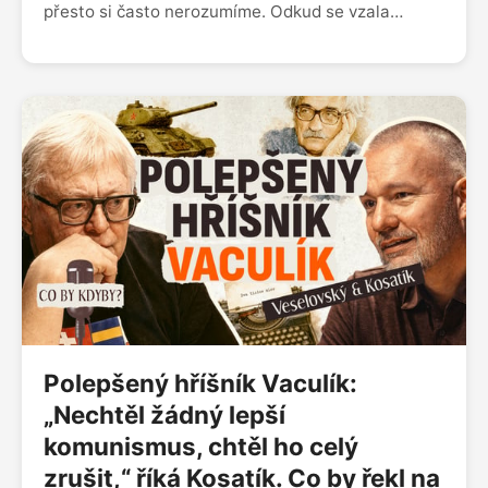
přesto si často nerozumíme. Odkud se vzala
přezdívka „Pšonci“? Proč jsme je dlouho vnímali
jako kšeftaře, kteří seženou úplně všechno? A čím
se liší polská odvaha, vztah k Rusku nebo pohled
na vlastní dějiny od toho českého? Martin
Veselovský a Pavel Kosatík o sousedech, které
máme na dosah, ale přesto jim často nerozumíme.
Polepšený hříšník Vaculík:
„Nechtěl žádný lepší
komunismus, chtěl ho celý
zrušit,“ říká Kosatík. Co by řekl na