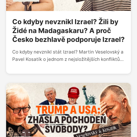
Co kdyby nevznikl Izrael? Žili by
Židé na Madagaskaru? A proč
Česko bezhlavě podporuje Izrael?
Co kdyby nevznikl stát Izrael? Martin Veselovský a
Pavel Kosatík o jednom z nejsložitějších konfliktů
moderních dějin. Mohla vzniknout židovská vlast
na Madagaskaru nebo jinde ve světě? Proč se
nepodařilo vybudovat dva státy, které by vedle
sebe dokázaly žít? A proč je právě Česko jedním z
nejbližších spojenců Izraele?