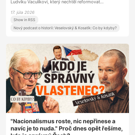
Ludvíku Vaculíkovi, který nechtěl reformovat
komunismus, ale zrušit ho, a který věděl, že lidmi
17. júla 2026
nehýbou fakta, ale emoce. Co by dnes řekl na Strážnici i
Show in RSS
na českou společnost?
Nový podcast o historii: Veselovský & Kosatík: Co by kdyby?
"Nacionalismus roste, nic nepřinese a
navíc je to nuda." Proč dnes opět řešíme,