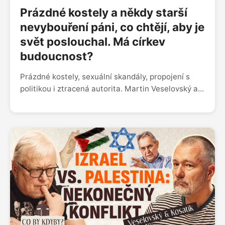
Prázdné kostely a někdy starší
nevybouření páni, co chtějí, aby je
svět poslouchal. Má církev
budoucnost?
Prázdné kostely, sexuální skandály, propojení s
politikou i ztracená autorita. Martin Veselovský a
Pavel Kosatík o tom, jakou roli měla v českých
zemích církev, kolik lidí dnes církvi věří, jakou roli v
tom sehrál Dominik Duka a jestli má instituce,
která po staletí formovala české dějiny, ještě šanci
oslovit další generace.