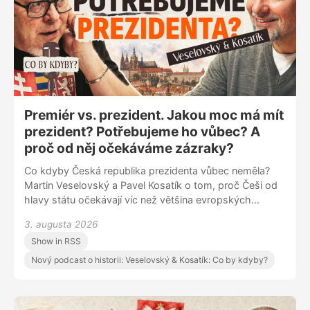
Premiér vs. prezident. Jakou moc má mít
prezident? Potřebujeme ho vůbec? A
proč od něj očekáváme zázraky?
Co kdyby Česká republika prezidenta vůbec neměla?
Martin Veselovský a Pavel Kosatík o tom, proč Češi od
hlavy státu očekávají víc než většina evropských
národů, jestli může být prezident skutečně nadstranický
3. augusta 2026
a jak tuto roli chápali Masaryk, Havel nebo Zeman. Má
Show in RSS
prezident společnost spojovat, nebo je nevyhnutelné,
že se stane politickým hráčem?
Nový podcast o historii: Veselovský & Kosatík: Co by kdyby?