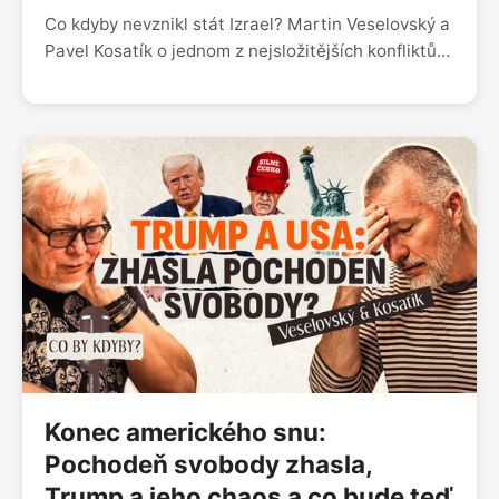
Co kdyby nevznikl stát Izrael? Martin Veselovský a
Pavel Kosatík o jednom z nejsložitějších konfliktů
moderních dějin. Mohla vzniknout židovská vlast
na Madagaskaru nebo jinde ve světě? Proč se
nepodařilo vybudovat dva státy, které by vedle
sebe dokázaly žít? A proč je právě Česko jedním z
nejbližších spojenců Izraele?
Konec amerického snu:
Pochodeň svobody zhasla,
Trump a jeho chaos a co bude teď