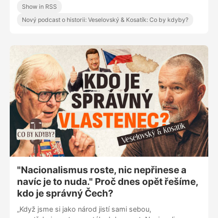
Show in RSS
na českou společnost?
Nový podcast o historii: Veselovský & Kosatík: Co by kdyby?
"Nacionalismus roste, nic nepřinese a
navíc je to nuda." Proč dnes opět řešíme,
kdo je správný Čech?
„Když jsme si jako národ jistí sami sebou,