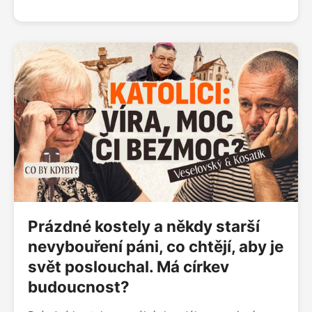
Nacionalismus u nás roste, ale nic nepřinese. Je to
trochu nuda,“ říká Pavel Kosatík v novém díle
podcast Co by kdyby? s Martinem Veselovským. V
podcastu také rozebírají, proč dnes znovu sílí
nacionalismus, co skutečně znamená vlastenectví
a jestli se Češi stále vyrovnávají se svými
historickými zraněními.
Prázdné kostely a někdy starší
nevybouření páni, co chtějí, aby je
svět poslouchal. Má církev
budoucnost?