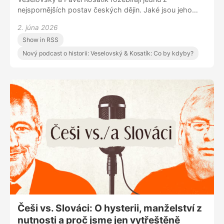
nejspornějších postav českých dějin. Jaké jsou jeho
zásluhy o vznik republiky, jakou odpovědnost nese za
2. júna 2026
její selhání a proč si dodnes připomínáme jeho odkaz
Show in RSS
zákonem známým jako Lex Beneš? A co kdyby po
Mnichovu zůstal doma a neabdikoval? A proč si tajně
Nový podcast o historii: Veselovský & Kosatík: Co by kdyby?
přál, aby ho Západ zradil? To vše v nové epizodě
podcastu Veselovský & Kosatík: Co by kdyby?
Češi vs. Slováci: O hysterii, manželství z
nutnosti a proč jsme jen vytřeštěně