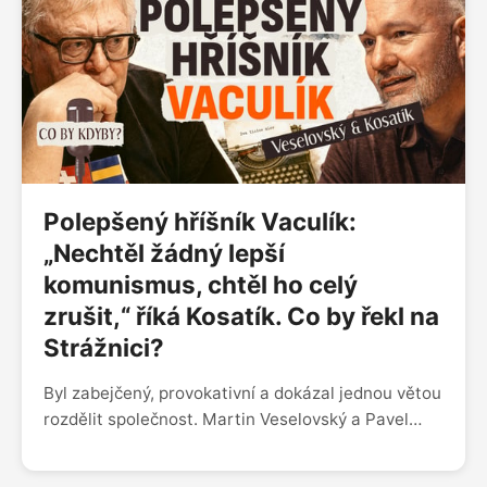
máme na dosah, ale přesto jim často nerozumíme.
Polepšený hříšník Vaculík:
„Nechtěl žádný lepší
komunismus, chtěl ho celý
zrušit,“ říká Kosatík. Co by řekl na
Strážnici?
Byl zabejčený, provokativní a dokázal jednou větou
rozdělit společnost. Martin Veselovský a Pavel
Kosatík o Ludvíku Vaculíkovi, který nechtěl
reformovat komunismus, ale zrušit ho, a který