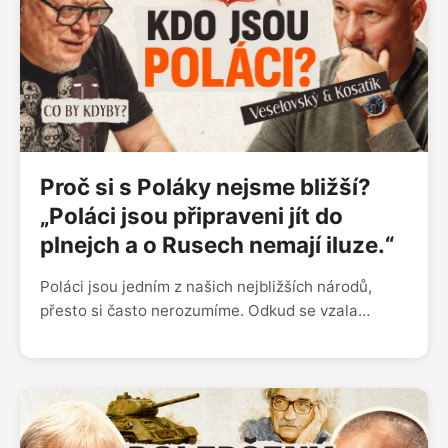
Proč si s Poláky nejsme bližší?
„Poláci jsou připraveni jít do
plnejch a o Rusech nemají iluze.“
Poláci jsou jedním z našich nejbližších národů,
přesto si často nerozumíme. Odkud se vzala
přezdívka „Pšonci“? Proč jsme je dlouho vnímali
jako kšeftaře, kteří seženou úplně všechno? A čím
se liší polská odvaha, vztah k Rusku nebo pohled
na vlastní dějiny od toho českého? Martin
Veselovský a Pavel Kosatík o sousedech, které