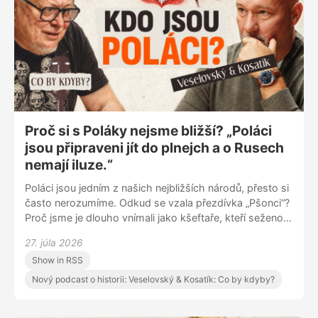
Proč si s Poláky nejsme bližší? „Poláci
jsou připraveni jít do plnejch a o Rusech
nemají iluze.“
Poláci jsou jedním z našich nejbližších národů, přesto si
často nerozumíme. Odkud se vzala přezdívka „Pšonci“?
Proč jsme je dlouho vnímali jako kšeftaře, kteří seženou
úplně všechno? A čím se liší polská odvaha, vztah k
27. júla 2026
Rusku nebo pohled na vlastní dějiny od toho českého?
Show in RSS
Martin Veselovský a Pavel Kosatík o sousedech, které
máme na dosah, ale přesto jim často nerozumíme.
Nový podcast o historii: Veselovský & Kosatík: Co by kdyby?