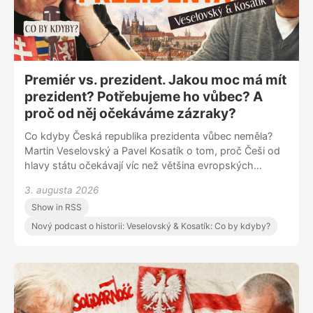
Premiér vs. prezident. Jakou moc má mít
prezident? Potřebujeme ho vůbec? A
proč od něj očekáváme zázraky?
Co kdyby Česká republika prezidenta vůbec neměla?
Martin Veselovský a Pavel Kosatík o tom, proč Češi od
hlavy státu očekávají víc než většina evropských
národů, jestli může být prezident skutečně nadstranický
3. augusta 2026
a jak tuto roli chápali Masaryk, Havel nebo Zeman. Má
Show in RSS
prezident společnost spojovat, nebo je nevyhnutelné,
že se stane politickým hráčem?
Nový podcast o historii: Veselovský & Kosatík: Co by kdyby?