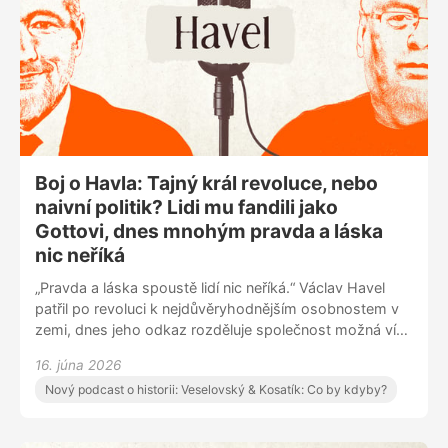
Boj o Havla: Tajný král revoluce, nebo
naivní politik? Lidi mu fandili jako
Gottovi, dnes mnohým pravda a láska
nic neříká
„Pravda a láska spoustě lidí nic neříká.“ Václav Havel
patřil po revoluci k nejdůvěryhodnějším osobnostem v
zemi, dnes jeho odkaz rozděluje společnost možná víc
než kdy dřív. Martin Veselovský a Pavel Kosatík o
16. júna 2026
Havlovi jako disidentovi, prezidentovi i symbolu, který
Nový podcast o historii: Veselovský & Kosatík: Co by kdyby?
dodnes vyvolává silné emoce. Vyhrál nakonec Klaus
nad Havlem? Byl Václav Havel lepší disident než
prezident? A potřebujeme Knihovnu Václava Havla?