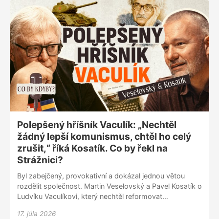
Polepšený hříšník Vaculík: „Nechtěl
žádný lepší komunismus, chtěl ho celý
zrušit,“ říká Kosatík. Co by řekl na
Strážnici?
Byl zabejčený, provokativní a dokázal jednou větou
rozdělit společnost. Martin Veselovský a Pavel Kosatík o
Ludvíku Vaculíkovi, který nechtěl reformovat
komunismus, ale zrušit ho, a který věděl, že lidmi
17. júla 2026
nehýbou fakta, ale emoce. Co by dnes řekl na Strážnici i