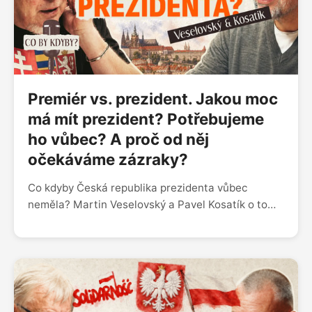
Premiér vs. prezident. Jakou moc
má mít prezident? Potřebujeme
ho vůbec? A proč od něj
očekáváme zázraky?
Co kdyby Česká republika prezidenta vůbec
neměla? Martin Veselovský a Pavel Kosatík o tom,
proč Češi od hlavy státu očekávají víc než většina
evropských národů, jestli může být prezident
skutečně nadstranický a jak tuto roli chápali
Masaryk, Havel nebo Zeman. Má prezident
společnost spojovat, nebo je nevyhnutelné, že se
stane politickým hráčem?