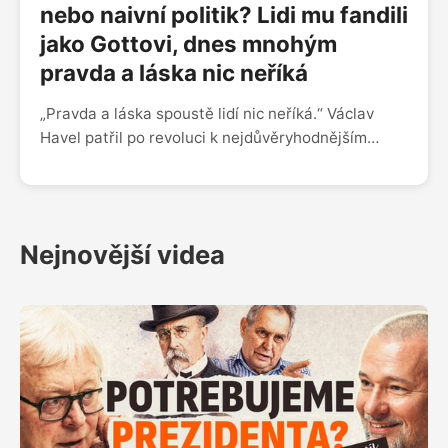
nebo naivní politik? Lidi mu fandili
jako Gottovi, dnes mnohým
pravda a láska nic neříká
„Pravda a láska spoustě lidí nic neříká.“ Václav
Havel patřil po revoluci k nejdůvěryhodnějším
osobnostem v zemi, dnes jeho odkaz rozděluje
společnost možná víc než kdy dřív. Martin
Veselovský a Pavel Kosatík o Havlovi jako
disidentovi, prezidentovi i symbolu, který dodnes
Nejnovější videa
vyvolává silné emoce. Vyhrál nakonec Klaus nad
Havlem? Byl Václav Havel lepší disident než
prezident? A potřebujeme Knihovnu Václava
Havla?