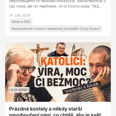
nepotřebujeme to neustále dokazovat. Nacionalismus u
nás roste, ale nic nepřinese. Je to trochu nuda,“ říká
Pavel Kosatík v novém díle podcast Co by kdyby? s
14. júla 2026
Martinem Veselovským. V podcastu také rozebírají,
Show in RSS
proč dnes znovu sílí nacionalismus, co skutečně
znamená vlastenectví a jestli se Češi stále vyrovnávají
Nový podcast o historii: Veselovský & Kosatík: Co by kdyby?
se svými historickými zraněními.
Prázdné kostely a někdy starší
nevybouření páni, co chtějí, aby je svět