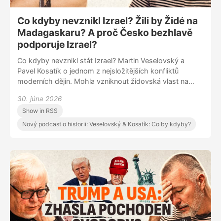
Co kdyby nevznikl Izrael? Žili by Židé na
Madagaskaru? A proč Česko bezhlavě
podporuje Izrael?
Co kdyby nevznikl stát Izrael? Martin Veselovský a
Pavel Kosatík o jednom z nejsložitějších konfliktů
moderních dějin. Mohla vzniknout židovská vlast na
Madagaskaru nebo jinde ve světě? Proč se nepodařilo
30. júna 2026
vybudovat dva státy, které by vedle sebe dokázaly žít?
Show in RSS
A proč je právě Česko jedním z nejbližších spojenců
Izraele?
Nový podcast o historii: Veselovský & Kosatík: Co by kdyby?