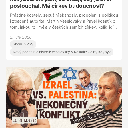
poslouchal. Má církev budoucnost?
Prázdné kostely, sexuální skandály, propojení s politikou
i ztracená autorita. Martin Veselovský a Pavel Kosatík o
tom, jakou roli měla v českých zemích církev, kolik lidí
dnes církvi věří, jakou roli v tom sehrál Dominik Duka a
2. júla 2026
jestli má instituce, která po staletí formovala české
Show in RSS
dějiny, ještě šanci oslovit další generace.
Nový podcast o historii: Veselovský & Kosatík: Co by kdyby?