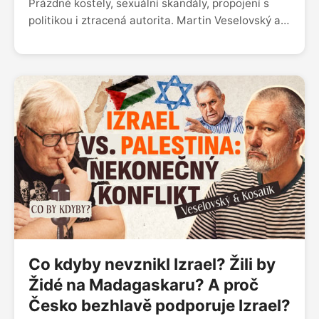
Prázdné kostely, sexuální skandály, propojení s
politikou i ztracená autorita. Martin Veselovský a
Pavel Kosatík o tom, jakou roli měla v českých
zemích církev, kolik lidí dnes církvi věří, jakou roli v
tom sehrál Dominik Duka a jestli má instituce,
která po staletí formovala české dějiny, ještě šanci
oslovit další generace.
Co kdyby nevznikl Izrael? Žili by
Židé na Madagaskaru? A proč
Česko bezhlavě podporuje Izrael?