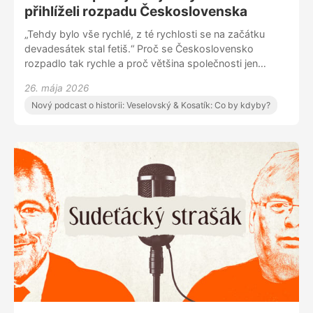
přihlíželi rozpadu Československa
„Tehdy bylo vše rychlé, z té rychlosti se na začátku
devadesátek stal fetiš.“ Proč se Československo
rozpadlo tak rychle a proč většina společnosti jen
přihlížela s vytřeštěnýma očima? Martin Veselovský a
26. mája 2026
Pavel Kosatík o hysterii devadesátých let, rozpadu
Nový podcast o historii: Veselovský & Kosatík: Co by kdyby?
společného státu i otázce, zda jsme si tehdy nezničili
něco, co už nikdy nepůjde vrátit.