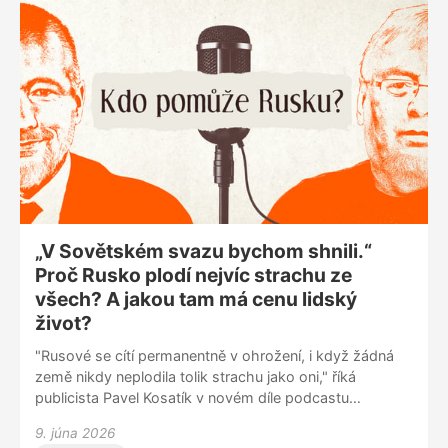
„V Sovětském svazu bychom shnili.“
Proč Rusko plodí nejvíc strachu ze
všech? A jakou tam má cenu lidský
život?
"Rusové se cítí permanentně v ohrožení, i když žádná
země nikdy neplodila tolik strachu jako oni," říká
publicista Pavel Kosatík v novém díle podcastu
Veselovský & Kosatík: Co by kdyby? Proč podle něj
9. júna 2026
Rusové potřebují nadvládu víc než občanskou