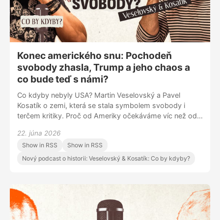
Konec amerického snu: Pochodeň
svobody zhasla, Trump a jeho chaos a
co bude teď s námi?
Co kdyby nebyly USA? Martin Veselovský a Pavel
Kosatík o zemi, která se stala symbolem svobody i
terčem kritiky. Proč od Ameriky očekáváme víc než od
ostatních států? Co by se stalo s Evropou, kdyby se
22. júna 2026
Spojené státy stáhly ze své role světové velmoci? Nebo
Show in RSS
Show in RSS
se to už děje? A nabízí Donald Trump Americe nějakou
budoucnost?
Nový podcast o historii: Veselovský & Kosatík: Co by kdyby?