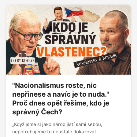
věděl, že lidmi nehýbou fakta, ale emoce. Co by
dnes řekl na Strážnici i na českou společnost?
"Nacionalismus roste, nic
nepřinese a navíc je to nuda."
Proč dnes opět řešíme, kdo je
správný Čech?
„Když jsme si jako národ jistí sami sebou,
nepotřebujeme to neustále dokazovat.