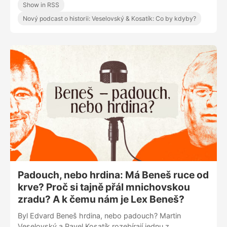
Show in RSS
svobodu? Jak s jejich náturou zamíchaly události 20.
století? A proč předpovídá, že válka na Ukrajině skončí
Nový podcast o historii: Veselovský & Kosatík: Co by kdyby?
příští rok?
Padouch, nebo hrdina: Má Beneš ruce od
krve? Proč si tajně přál mnichovskou
zradu? A k čemu nám je Lex Beneš?
Byl Edvard Beneš hrdina, nebo padouch? Martin
Veselovský a Pavel Kosatík rozebírají jednu z