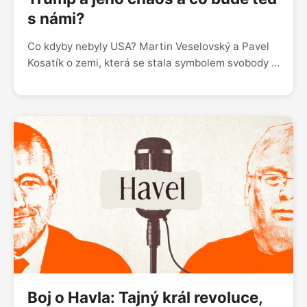
s námi?
Co kdyby nebyly USA? Martin Veselovský a Pavel
Kosatík o zemi, která se stala symbolem svobody i
terčem kritiky. Proč od Ameriky očekáváme víc než
od ostatních států? Co by se stalo s Evropou,
kdyby se Spojené státy stáhly ze své role světové
velmoci? Nebo se to už děje? A nabízí Donald
Trump Americe nějakou budoucnost?
Boj o Havla: Tajný král revoluce,