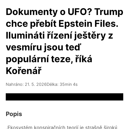
Dokumenty o UFO? Trump
chce přebít Epstein Files.
Ilumináti řízení ještěry z
vesmíru jsou teď
populární teze, říká
Kořenář
Nahráno: 21. 5. 2026
Délka: 35min 4s
Video source not available
Popis
„Ekosystém konspiračních teorií je strašně široký.