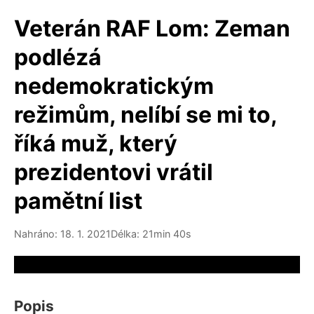
Veterán RAF Lom: Zeman
podlézá
nedemokratickým
režimům, nelíbí se mi to,
říká muž, který
prezidentovi vrátil
pamětní list
Nahráno: 18. 1. 2021
Délka: 21min 40s
Video source not available
Popis