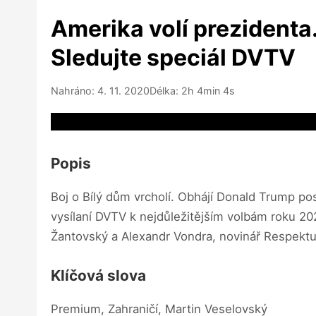
Amerika volí prezidenta
Sledujte speciál DVTV
Nahráno: 4. 11. 2020
Délka: 2h 4min 4s
Video source not available
Popis
Boj o Bílý dům vrcholí. Obhájí Donald Trump p
vysílaní DVTV k nejdůležitějším volbám roku 20
Žantovský a Alexandr Vondra, novinář Respektu J
Klíčová slova
Premium, Zahraničí, Martin Veselovský