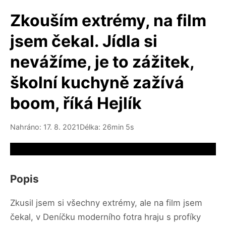
Zkouším extrémy, na film
jsem čekal. Jídla si
nevážíme, je to zážitek,
školní kuchyně zažívá
boom, říká Hejlík
Nahráno: 17. 8. 2021
Délka: 26min 5s
Video source not available
Popis
Zkusil jsem si všechny extrémy, ale na film jsem
čekal, v Deníčku moderního fotra hraju s profíky