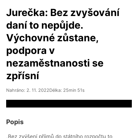
Jurečka: Bez zvyšování
daní to nepůjde.
Výchovné zůstane,
podpora v
nezaměstnanosti se
zpřísní
Nahráno: 2. 11. 2022
Délka: 25min 51s
Video source not available
Popis
„Bez zvýšení příjmů do státního rozpočtu to