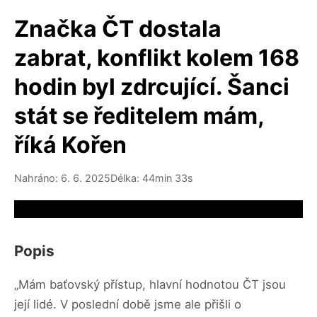
Značka ČT dostala
zabrat, konflikt kolem 168
hodin byl zdrcující. Šanci
stát se ředitelem mám,
říká Kořen
Nahráno: 6. 6. 2025
Délka: 44min 33s
Video source not available
Popis
„Mám baťovský přístup, hlavní hodnotou ČT jsou
její lidé. V poslední době jsme ale přišli o