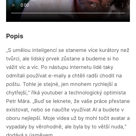
Popis
„S umělou inteligencí se staneme více kurátory než
tvůrci, ale lidský prvek zůstane a budeme si ho
vážit víc a víc. Po nástupu internetu lidé taky
odmítali používat e-maily a chtěli radši chodit na
poštu. Tohle je stejné, jen mnohem rychlejší a
chytřejší,“ říká youtuber a technologický optimista
Petr Mára. „Buď se leknete, že vaše práce přestane
existovat, nebo se naučíte využívat AI a budete v
oboru nejlepší. Moje videa už by mohl točit avatar a
vypadaly by věrohodně, ale byla by to větší nuda,“
dodává s úsměvem.