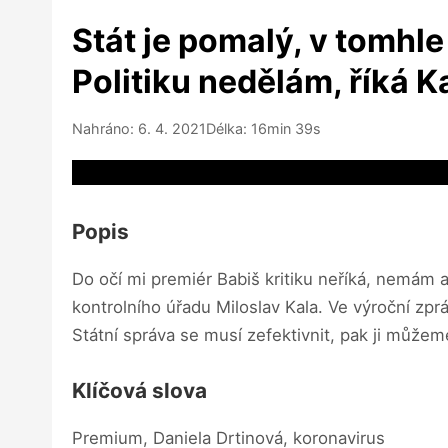
Stát je pomalý, v tomh
Politiku nedělám, říká K
Nahráno: 6. 4. 2021
Délka: 16min 39s
Video source not available
Popis
Do očí mi premiér Babiš kritiku neříká, nemám a
kontrolního úřadu Miloslav Kala. Ve výroční zprá
Státní správa se musí zefektivnit, pak ji můžeme
Klíčová slova
Premium, Daniela Drtinová, koronavirus