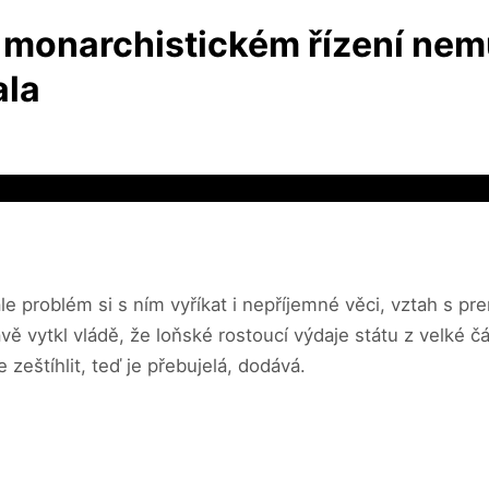
le monarchistickém řízení n
ala
le problém si s ním vyříkat i nepříjemné věci, vztah s pr
vě vytkl vládě, že loňské rostoucí výdaje státu z velké čá
 zeštíhlit, teď je přebujelá, dodává.