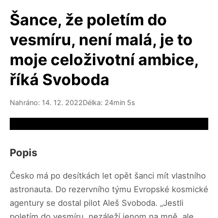
Šance, že poletím do
vesmíru, není malá, je to
moje celoživotní ambice,
říká Svoboda
Nahráno: 14. 12. 2022
Délka: 24min 5s
Video source not available
Popis
Česko má po desítkách let opět šanci mít vlastního
astronauta. Do rezervního týmu Evropské kosmické
agentury se dostal pilot Aleš Svoboda. „Jestli
poletím do vesmíru, nezáleží jenom na mně, ale