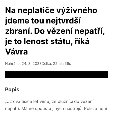
Na neplatiče výživného
jdeme tou nejtvrdší
zbraní. Do vězení nepatří,
je to lenost státu, říká
Vávra
Nahráno: 24. 8. 2023
Délka: 22min 59s
Video source not available
Popis
„Už dva tisíce let víme, že dlužníci do vězení
nepatří. Máme spoustu jiných nástrojů. Policie není