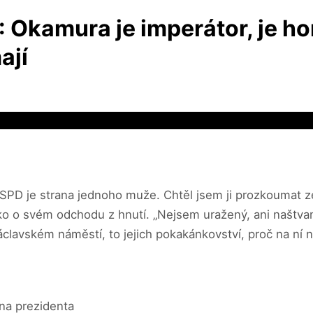
Okamura je imperátor, je horš
ají
 SPD je strana jednoho muže. Chtěl jsem ji prozkoumat zevni
ško o svém odchodu z hnutí. „Nejsem uražený, ani naštvan
avském náměstí, to jejich pokakánkovství, proč na ní ne
 na prezidenta