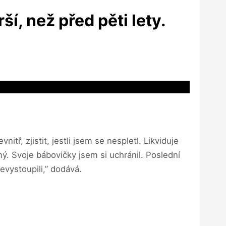
í, než před pěti lety.
tř, zjistit, jestli jsem se nespletl. Likviduje
ý. Svoje bábovičky jsem si uchránil. Poslední
vystoupili,” dodává.