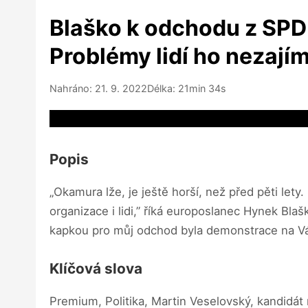
Blaško k odchodu z SPD: 
Problémy lidí ho nezajím
Nahráno: 21. 9. 2022
Délka: 21min 34s
Video source not available
Popis
„Okamura lže, je ještě horší, než před pěti lety.
organizace i lidi,” říká europoslanec Hynek Bla
kapkou pro můj odchod byla demonstrace na Václ
Klíčová slova
Premium, Politika, Martin Veselovský, kandidát