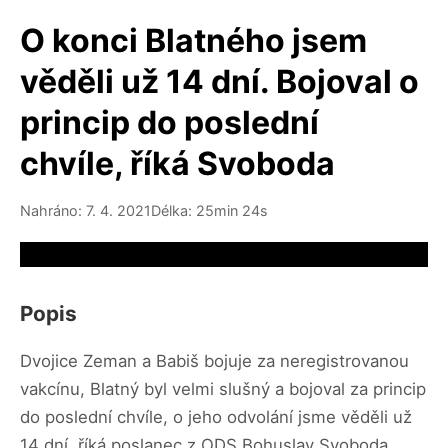
O konci Blatného jsem
věděli už 14 dní. Bojoval o
princip do poslední
chvíle, říká Svoboda
Nahráno: 7. 4. 2021
Délka: 25min 24s
Video source not available
Popis
Dvojice Zeman a Babiš bojuje za neregistrovanou
vakcínu, Blatný byl velmi slušný a bojoval za princip
do poslední chvíle, o jeho odvolání jsme věděli už
14 dní, říká poslanec z ODS Bohuslav Svoboda.