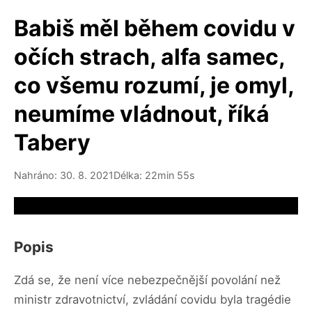
Babiš měl během covidu v
očích strach, alfa samec,
co všemu rozumí, je omyl,
neumíme vládnout, říká
Tabery
Nahráno: 30. 8. 2021
Délka: 22min 55s
Video source not available
Popis
Zdá se, že není více nebezpečnější povolání než
ministr zdravotnictví, zvládání covidu byla tragédie