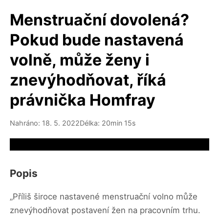
Menstruační dovolená?
Pokud bude nastavená
volně, může ženy i
znevýhodňovat, říká
právnička Homfray
Nahráno: 18. 5. 2022
Délka: 20min 15s
Video source not available
Popis
„Příliš široce nastavené menstruační volno může
znevýhodňovat postavení žen na pracovním trhu.