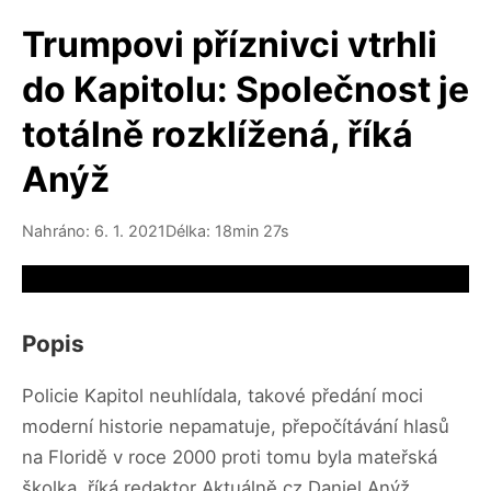
Trumpovi příznivci vtrhli
do Kapitolu: Společnost je
totálně rozklížená, říká
Anýž
Nahráno: 6. 1. 2021
Délka: 18min 27s
Video source not available
Popis
Policie Kapitol neuhlídala, takové předání moci
moderní historie nepamatuje, přepočítávání hlasů
na Floridě v roce 2000 proti tomu byla mateřská
školka, říká redaktor Aktuálně.cz Daniel Anýž.