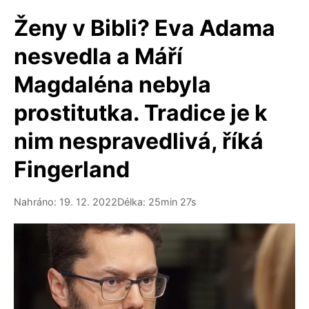
Ženy v Bibli? Eva Adama
nesvedla a Máří
Magdaléna nebyla
prostitutka. Tradice je k
nim nespravedlivá, říká
Fingerland
Nahráno: 19. 12. 2022
Délka: 25min 27s