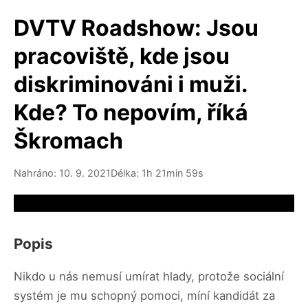
DVTV Roadshow: Jsou
pracoviště, kde jsou
diskriminováni i muži.
Kde? To nepovím, říká
Škromach
Nahráno: 10. 9. 2021
Délka: 1h 21min 59s
Video source not available
Popis
Nikdo u nás nemusí umírat hlady, protože sociální
systém je mu schopný pomoci, míní kandidát za