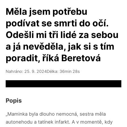
Měla jsem potřebu
podívat se smrti do očí.
Odešli mi tři lidé za sebou
a já nevěděla, jak si s tím
poradit, říká Beretová
Nahráno: 25. 9. 2024
Délka: 36min 28s
Video source not available
Popis
„Maminka byla dlouho nemocná, sestra měla
autonehodu a tatínek infarkt. A v momentě, kdy