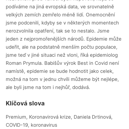
podíváme na jiná evropská data, ve srovnatelně
velkých zemích zemřelo méně lidí. Onemocnění
jsme podcenili, kdyby se v některých momentech
nerozvolnila opatření, tak se to nestalo. Jsme
jeden z nejpromořenějších národů. Epidemie může
udeřit, ale na podstatně menším počtu populace,
jsme teď v jiné situaci než vloni, říká epidemiolog
Roman Prymula. Babišův výrok Best in Covid není
namístě, epidemie se bude hodnotit jako celek,
možná na tom v jednu chvíli můžeme být nejlépe,
ale byli jsme na tom i nejhůř, dodává.
Klíčová slova
Premium, Koronavirová krize, Daniela Drtinová,
COVID-19, koronavirus