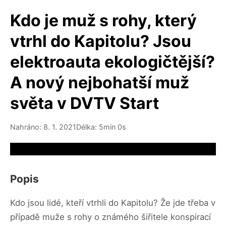
Kdo je muž s rohy, který
vtrhl do Kapitolu? Jsou
elektroauta ekologičtější?
A nový nejbohatší muž
světa v DVTV Start
Nahráno: 8. 1. 2021
Délka: 5min 0s
Video source not available
Popis
Kdo jsou lidé, kteří vtrhli do Kapitolu? Že jde třeba v
případě muže s rohy o známého šiřitele konspirací