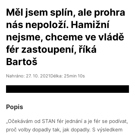
Měl jsem splín, ale prohra
nás nepoloží. Hamižní
nejsme, chceme ve vládě
fér zastoupení, říká
Bartoš
Nahráno: 27. 10. 2021
Délka: 25min 10s
Video source not available
Popis
„Očekávám od STAN fér jednání a je fér se podívat,
proč volby dopadly tak, jak dopadly. S výsledkem