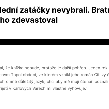
slední zatáčky nevybrali. Bra
l ho zdevastoval
val, že knížka nebude, protože je další pohřeb. Jeden rok
 Jáchym Topol období, ve kterém vznikl jeho román Citlivý
e ohromně důležitý jazyk, chci aby mě moji čtenáři pozna
ijetí v Karlových Varech mi vlastně vyhovuje.”