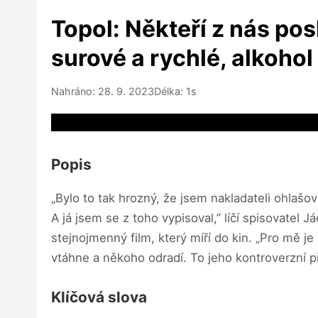
Topol: Někteří z nás po
surové a rychlé, alkoho
Nahráno: 28. 9. 2023
Délka: 1s
Video source not available
Popis
„Bylo to tak hrozný, že jsem nakladateli ohlašo
A já jsem se z toho vypisoval,” líčí spisovatel
stejnojmenný film, který míří do kin. „Pro mě j
vtáhne a někoho odradí. To jeho kontroverzní př
Klíčová slova