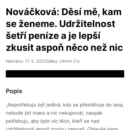
Nováčková: Děsí mě, kam
se ženeme. Udržitelnost
šetří peníze a je lepší
zkusit aspoň něco než nic
Nahráno: 17. 5. 2022
Délka: 24min 21s
Video source not available
Popis
„Nepotřebuju být jediná, kdo se přestěhuje do lesa,
nebude jíst maso a nic nekupovat, naopak
potřebuju, aby bylo víc těch, kteří se nad
udržitelností aspoň trochu zamyslí. Objevila jsem