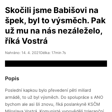
Skočili jsme Babišovi na
špek, byl to výsměch. Pak
už mu na nás nezáleželo,
říká Vostrá
Nahráno: 14. 4. 2021
Délka: 17min 7s
Video source not available
Popis
Poslední kapkou bylo převedení pěti miliard
armádě, to už byl výsměch. Do spolupráce s ANO
bychom ale asi šli znovu, říká poslankyně KSČM
Miloslava Vostrá. Komunisté vypověděli toleranční