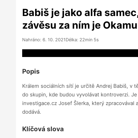
Babiš je jako alfa samec
závěsu za ním je Okamur
Nahráno: 6. 10. 2021
Délka: 22min 5s
Video source not available
Popis
Králem sociálních sítí je určitě Andrej Babiš,
do skupin, kde budou vyvolávat kontroverzi. Je t
investigace.cz Josef Šlerka, který zpracovával a
dodává.
Klíčová slova