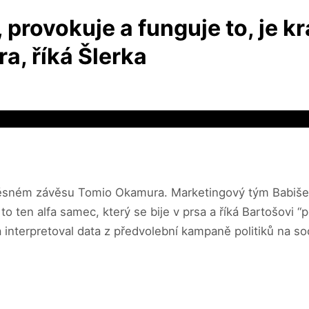
, provokuje a funguje to, je 
a, říká Šlerka
 v těsném závěsu Tomio Okamura. Marketingový tým Babiše 
o ten alfa samec, který se bije v prsa a říká Bartošovi “p
 interpretoval data z předvolební kampaně politiků na soci