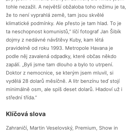
tohle nezažil. A největší obžaloba toho režimu je ta,
že to není vyprahlá země, tam jsou skvělé
klimatické podmínky. Ale přesto je tam hlad. To je
ta neschopnost komunistů,” líčí fotograf Jan Šibík
dojmy z nedávné návštěvy Kuby, kam létá
pravidelně od roku 1993. Metropole Havana je
podle něj zavalená odpadky, které občas někdo
zapálí. „Byli jsme tam dlouho a bylo to utrpení.
Doktor z nemocnice, se kterým jsem mluvil, si
vydělá 28 dolarů měsíčně. A litr benzínu teď stojí
minimálně osm, ale spíš deset dolarů. Hladoví už i
střední třída.”
Klíčová slova
Zahraničí, Martin Veselovský, Premium, Show in