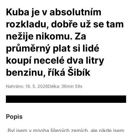
Kuba je v absolutním
rozkladu, dobře už se tam
nežije nikomu. Za
průměrný plat si lidé
koupí necelé dva litry
benzinu, říká Šibík
Nahráno: 16. 5. 2026
Délka: 36min 59s
Video source not available
Popis
„Byl jsem v mnoha šílených zemích, ale nikde jsem