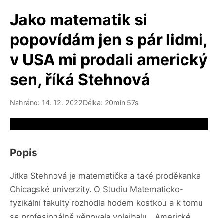
Jako matematik si
popovídám jen s pár lidmi,
v USA mi prodali americký
sen, říká Stehnová
Nahráno: 14. 12. 2022
Délka: 20min 57s
Video source not available
Popis
Jitka Stehnová je matematička a také proděkanka
Chicagské univerzity. O Studiu Matematicko-
fyzikální fakulty rozhodla hodem kostkou a k tomu
se profesionálně věnovala volejbalu. „Americké