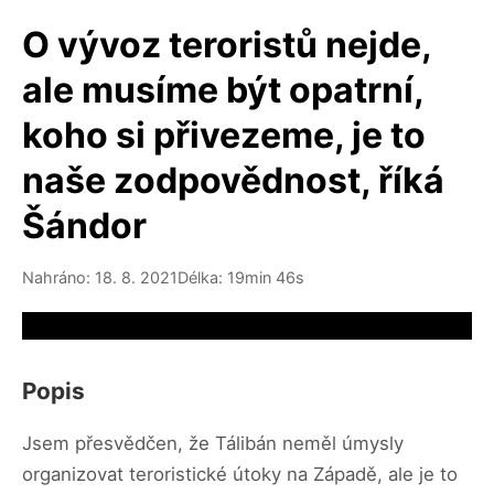
O vývoz teroristů nejde,
ale musíme být opatrní,
koho si přivezeme, je to
naše zodpovědnost, říká
Šándor
Nahráno: 18. 8. 2021
Délka: 19min 46s
Video source not available
Popis
Jsem přesvědčen, že Tálibán neměl úmysly
organizovat teroristické útoky na Západě, ale je to