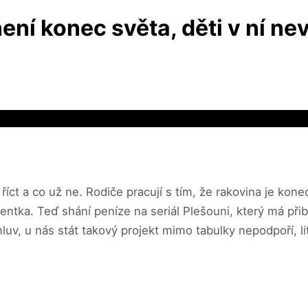
í konec světa, děti v ní nevi
t a co už ne. Rodiče pracují s tím, že rakovina je konec 
entka. Teď shání peníze na seriál Plešouni, který má při
uv, u nás stát takový projekt mimo tabulky nepodpoří, li