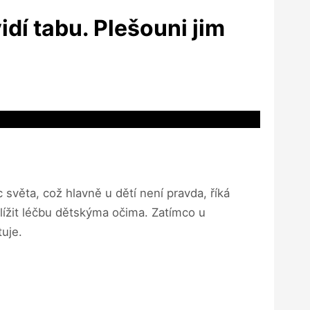
dí tabu. Plešouni jim
světa, což hlavně u dětí není pravda, říká
blížit léčbu dětskýma očima. Zatímco u
tuje.