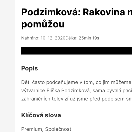
Podzimková: Rakovina nen
pomůžou
Nahráno: 10. 12. 2020
Délka: 25min 19s
Video source not available
Popis
Děti často podceňujeme v tom, co jim můžeme říc
výtvarnice Eliška Podzimková, sama bývalá paci
zahraničních televizí už jsme před podpisem sml
Klíčová slova
Premium, Společnost