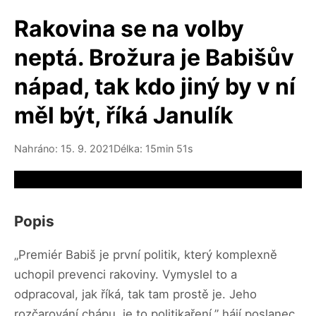
Rakovina se na volby
neptá. Brožura je Babišův
nápad, tak kdo jiný by v ní
měl být, říká Janulík
Nahráno: 15. 9. 2021
Délka: 15min 51s
Video source not available
Popis
„Premiér Babiš je první politik, který komplexně
uchopil prevenci rakoviny. Vymyslel to a
odpracoval, jak říká, tak tam prostě je. Jeho
rozčarování chápu, je to politikaření,” hájí poslanec