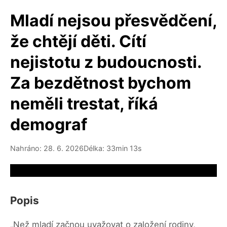
Mladí nejsou přesvědčení,
že chtějí děti. Cítí
nejistotu z budoucnosti.
Za bezdětnost bychom
neměli trestat, říká
demograf
Nahráno: 28. 6. 2026
Délka: 33min 13s
Video source not available
Popis
„Než mladí začnou uvažovat o založení rodiny,