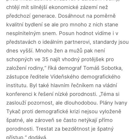
chtějí mít silnější ekonomické zázemí než
předchozí generace. Dosáhnout na poměrně
kvalitní bydlení se ale pro mnoho z nich stane
nesplnitelným snem. Posun hodnot vidíme i v
představách o ideálním partnerovi, standardy jsou
dnes vyšší. Mnoho žen a mužů pak není
schopných ve 35 najít vhodný protějšek pro
založení rodiny,“ říká demograf Tomáš Sobotka,
zástupce ředitele Vídeňského demografického
institutu. Byl také hlavním řečníkem na vládní
konferenci k řešení nízké porodnosti. „Téma si
zaslouží pozornost, ale dlouhodobou. Plány Ivany
Tykač proti demografické krizi nejsou vyloženě
špatné, ale zároveň se často netýkají přímo
porodnosti. Trestat za bezdětnost je špatný
přístup,“ dodává.