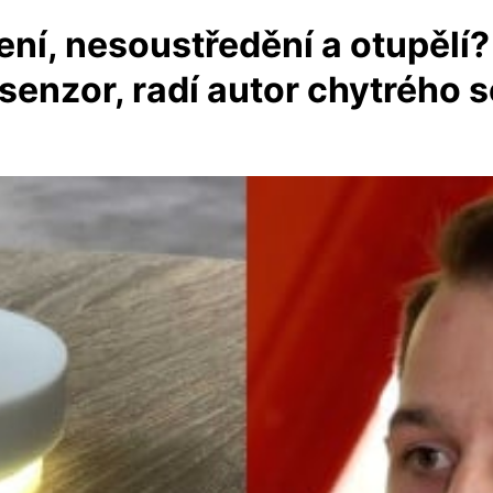
vení, nesoustředění a otupělí
 senzor, radí autor chytrého 