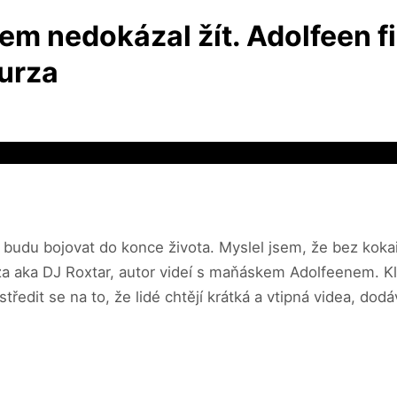
em nedokázal žít. Adolfeen fi
Turza
o budu bojovat do konce života. Myslel jsem, že bez koka
rza aka DJ Roxtar, autor videí s maňáskem Adolfeenem. Kli
edit se na to, že lidé chtějí krátká a vtipná videa, dodá