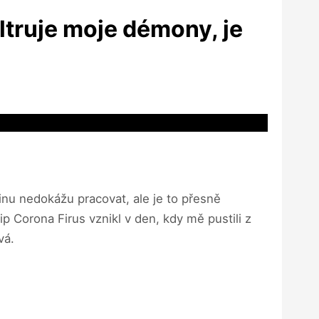
ltruje moje démony, je
inu nedokážu pracovat, ale je to přesně
p Corona Firus vznikl v den, kdy mě pustili z
vá.