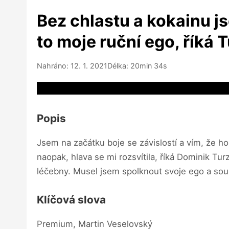
Bez chlastu a kokainu js
to moje ruční ego, říká 
Nahráno: 12. 1. 2021
Délka: 20min 34s
Video source not available
Popis
Jsem na začátku boje se závislostí a vím, že h
naopak, hlava se mi rozsvítila, říká Dominik Tu
léčebny. Musel jsem spolknout svoje ego a soustř
Klíčová slova
Premium, Martin Veselovský