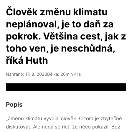
Člověk změnu klimatu
neplánoval, je to daň za
pokrok. Většina cest, jak z
toho ven, je neschůdná,
říká Huth
Nahráno: 17. 8. 2023
Délka: 26min 41s
Video source not available
Popis
„Změnu klimatu vyvolal člověk. O tom je zbytečné
diskutovat. Ale nedá se říct, že něco pokazil. Bez