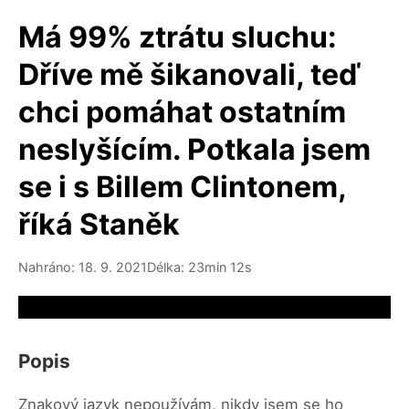
Má 99% ztrátu sluchu:
Dříve mě šikanovali, teď
chci pomáhat ostatním
neslyšícím. Potkala jsem
se i s Billem Clintonem,
říká Staněk
Nahráno: 18. 9. 2021
Délka: 23min 12s
Video source not available
Popis
Znakový jazyk nepoužívám, nikdy jsem se ho