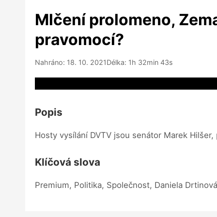
Mlčení prolomeno, Zema
pravomocí?
Nahráno: 18. 10. 2021
Délka: 1h 32min 43s
Video source not available
Popis
Hosty vysílání DVTV jsou senátor Marek Hilšer
Klíčová slova
Premium, Politika, Společnost, Daniela Drtinov