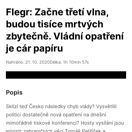
Flegr: Začne třetí vlna,
budou tisíce mrtvých
zbytečně. Vládní opatření
je cár papíru
Nahráno: 21. 10. 2020
Délka: 1h 10min 57s
Video source not available
Popis
Sklízí teď Česko následky chyb vlády? Vysvětlili
politici dostatečně nová opatření na dnešní
mimořádné tiskové konferenci? Hosty vysílání jsou
ministr zahraničních věcí Tomáš Petříček a