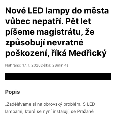
Nové LED lampy do města
vůbec nepatří. Pět let
píšeme magistrátu, že
způsobují nevratné
poškození, říká Medřický
Nahráno: 17. 1. 2026
Délka: 28min 4s
Video source not available
Popis
„Zaděláváme si na obrovský problém. S LED
lampami, které se nyní instalují, se Pražané