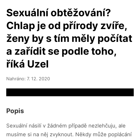
Sexuální obtěžování?
Chlap je od přírody zvíře,
ženy by s tím měly počítat
a zařídit se podle toho,
říká Uzel
Nahráno: 7. 12. 2020
Video source not available
Popis
Sexuální násilí v žádném případě nezlehčuju, ale
musíme si na něj zvyknout. Někdy může poplácání