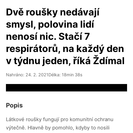
Dvě roušky nedávají
smysl, polovina lidí
nenosí nic. Stačí 7
respirátorů, na každý den
v týdnu jeden, říká Ždímal
Nahráno: 24. 2. 2021
Délka: 18min 38s
Video source not available
Popis
Látkové roušky fungují pro komunitní ochranu
výtečně. Hlavně by pomohlo, kdyby to nosili