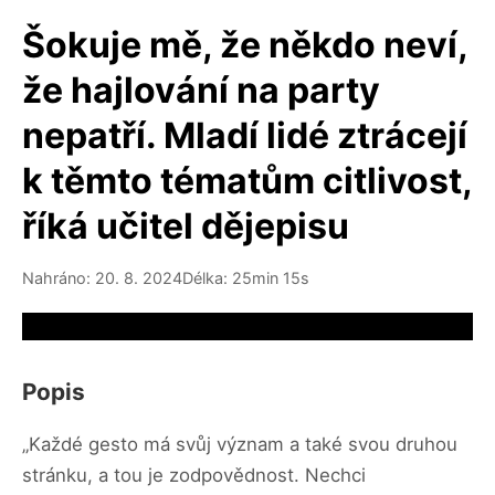
Šokuje mě, že někdo neví,
že hajlování na party
nepatří. Mladí lidé ztrácejí
k těmto tématům citlivost,
říká učitel dějepisu
Nahráno: 20. 8. 2024
Délka: 25min 15s
Video source not available
Popis
„Každé gesto má svůj význam a také svou druhou
stránku, a tou je zodpovědnost. Nechci