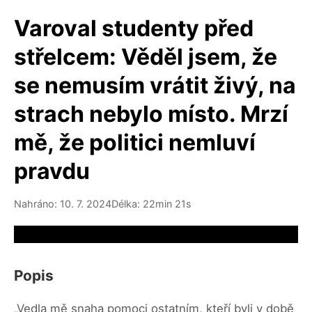
Varoval studenty před
střelcem: Věděl jsem, že
se nemusím vrátit živý, na
strach nebylo místo. Mrzí
mě, že politici nemluví
pravdu
Nahráno: 10. 7. 2024
Délka: 22min 21s
Video source not available
Popis
„Vedla mě snaha pomoci ostatním, kteří byli v době