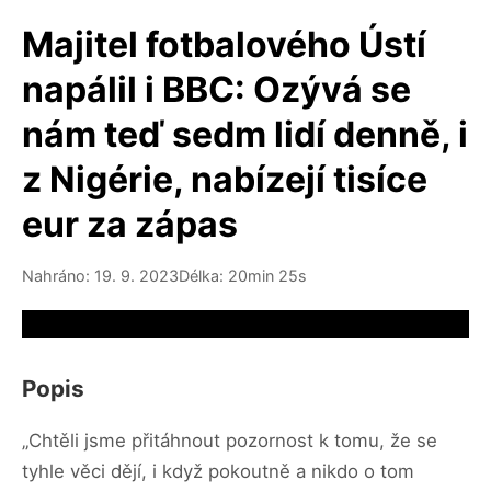
Majitel fotbalového Ústí
napálil i BBC: Ozývá se
nám teď sedm lidí denně, i
z Nigérie, nabízejí tisíce
eur za zápas
Nahráno: 19. 9. 2023
Délka: 20min 25s
Video source not available
Popis
„Chtěli jsme přitáhnout pozornost k tomu, že se
tyhle věci dějí, i když pokoutně a nikdo o tom