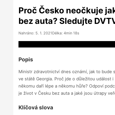
Proč Česko neočkuje jak
bez auta? Sledujte DVTV
Nahráno: 5. 1. 2021
Délka: 4min 18s
Video source not available
Popis
Ministr zdravotnictví dnes oznámí, jak to bude 
ve státě Georgia. Proč jde o důležitou událost 
někomu daří lépe a někomu hůře? Odpoví podcas
je život v Česku bez auta a jaké jsou útrapy ve
Klíčová slova