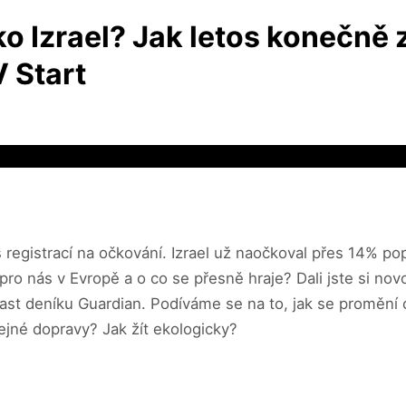
o Izrael? Jak letos konečně 
 Start
s registrací na očkování. Izrael už naočkoval přes 14% p
i pro nás v Evropě a o co se přesně hraje? Dali jste si n
t deníku Guardian. Podíváme se na to, jak se promění c
řejné dopravy? Jak žít ekologicky?