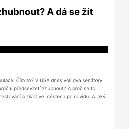
zhubnout? A dá se žít
opulace. Čím to? V USA dnes volí dva senátory
ovoroční předsevzetí zhubnout? A proč se to
estování a život ve městech po covidu. A jaký