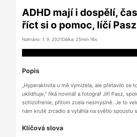
ADHD mají i dospělí, čast
říct si o pomoc, líčí Pasz
Nahráno: 1. 9. 2021
Délka: 25min 16s
Video source not available
Popis
„Hyperaktivita u mě vymizela, ale přetavilo se t
uklidňuje,” říká novinář a fotograf Jiří Pasz, 
schizofrenie, přitom zcela nesmyslně. Je to vel
nám kruté zrcadlo a vytáhla na světlo spoustu 
Klíčová slova