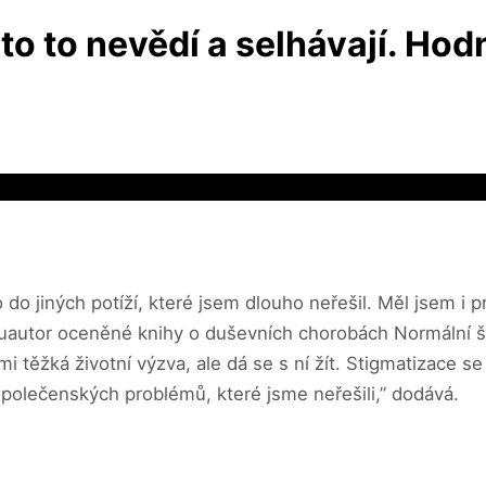
o to nevědí a selhávají. Hodně
o do jiných potíží, které jsem dlouho neřešil. Měl jsem i 
spoluautor oceněné knihy o duševních chorobách Normální š
mi těžká životní výzva, ale dá se s ní žít. Stigmatizace 
společenských problémů, které jsme neřešili,” dodává.