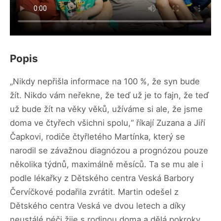
Popis
„Nikdy nepřišla informace na 100 %, že syn bude
žít. Nikdo vám neřekne, že teď už je to fajn, že teď
už bude žít na věky věků, užíváme si ale, že jsme
doma ve čtyřech všichni spolu,“ říkají Zuzana a Jiří
Čapkovi, rodiče čtyřletého Martínka, který se
narodil se závažnou diagnózou a prognózou pouze
několika týdnů, maximálně měsíců. Ta se mu ale i
podle lékařky z Dětského centra Veská Barbory
Červíčkové podařila zvrátit. Martin odešel z
Dětského centra Veská ve dvou letech a díky
neustálé péči žije s rodinou doma a dělá pokroky.