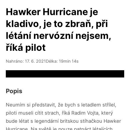
Hawker Hurricane je
kladivo, je to zbraň, při
létání nervózní nejsem,
říká pilot
Nahráno: 17. 6. 2021
Délka: 19min 14s
Video source not available
Popis
Neumím si představit, že bych s letadlem střílel,
piloti museli cítit strach, říká Radim Vojta, který
bude létat s legendární britskou stíhačkou Hawker
Hurricane. Na světě je pouze patnáct létajících