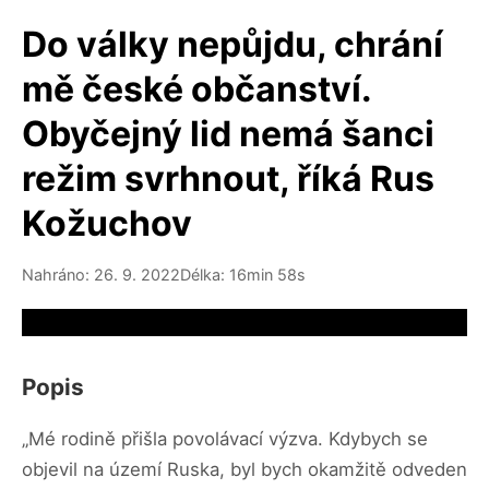
Do války nepůjdu, chrání
mě české občanství.
Obyčejný lid nemá šanci
režim svrhnout, říká Rus
Kožuchov
Nahráno: 26. 9. 2022
Délka: 16min 58s
Video source not available
Popis
„Mé rodině přišla povolávací výzva. Kdybych se
objevil na území Ruska, byl bych okamžitě odveden